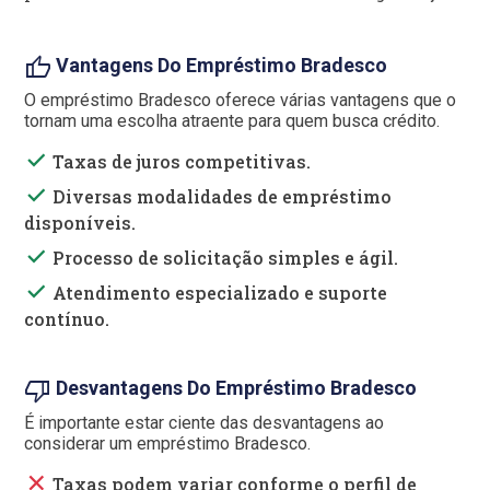
thumb_up
Vantagens Do Empréstimo Bradesco
O empréstimo Bradesco oferece várias vantagens que o
tornam uma escolha atraente para quem busca crédito.
done
Taxas de juros competitivas.
done
Diversas modalidades de empréstimo
disponíveis.
done
Processo de solicitação simples e ágil.
done
Atendimento especializado e suporte
contínuo.
thumb_down
Desvantagens Do Empréstimo Bradesco
É importante estar ciente das desvantagens ao
considerar um empréstimo Bradesco.
close
Taxas podem variar conforme o perfil de