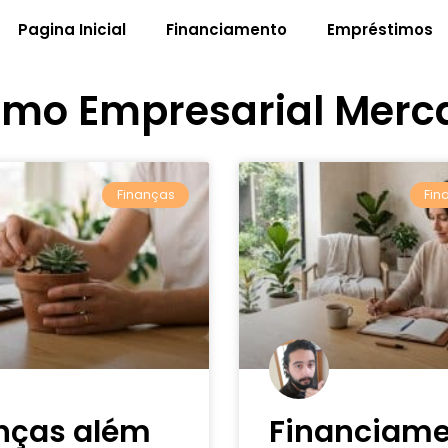
Pagina Inicial
Financiamento
Empréstimos
imo Empresarial Merc
Finanças
Fin
nças além
Financiam