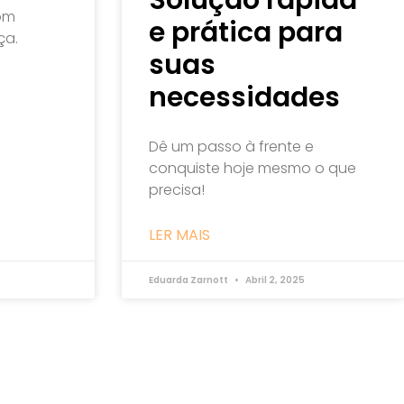
om
e prática para
ça.
suas
necessidades
Dê um passo à frente e
conquiste hoje mesmo o que
precisa!
LER MAIS
Eduarda Zarnott
Abril 2, 2025