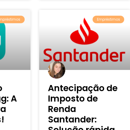
mpréstimos
Empréstimos
o
Antecipação de
g: A
Imposto de
ra
Renda
!
Santander:
Solução rápida