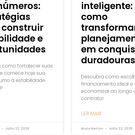
números:
inteligente:
atégias
como
 construir
transforma
bilidade e
planejame
tunidades
em conquis
duradoura
 como fortalecer suas
 e comece hoje sua
Descubra como escolh
rumo à estabilidade
financiamento ideal e
a!
economizar ao longo 
contrato!
LER MAIS
s
Julho 22, 2026
Bruno Bentos
Julho 22, 2026