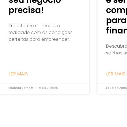
precisa!
comp
para
Transforme sonhos em
fina
realidade com as condições
perfeitas para empreender.
Descubra
sonhos s
LER MAIS
LER MAIS
Eduarda Zarnott
Maio 7, 2025
Eduarda Zarn