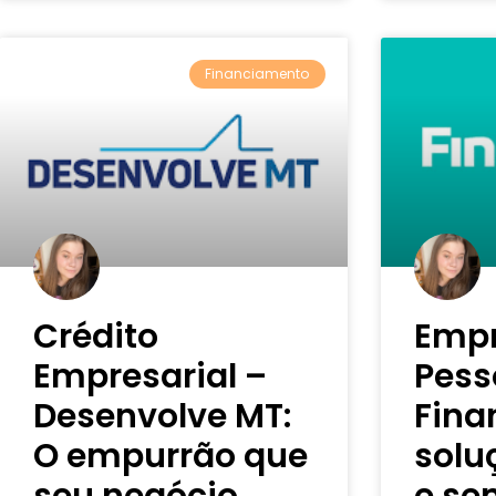
Financiamento
Crédito
Emp
Empresarial –
Pess
Desenvolve MT:
Fina
O empurrão que
solu
seu negócio
e se