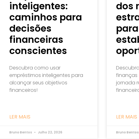
inteligentes:
dos 
caminhos para
estr
decisões
para
financeiras
esta
conscientes
opor
Descubra como usar
Descubra
empréstimos inteligentes para
finanças
alcançar seus objetivos
jornada 
financeiros!
financeir
LER MAIS
LER MAIS
Bruno Bentos
Julho 22, 2026
Bruno Bento