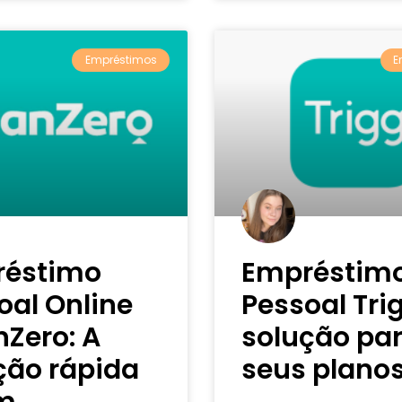
Empréstimos
E
réstimo
Empréstim
oal Online
Pessoal Trig
nZero: A
solução pa
ção rápida
seus planos
m