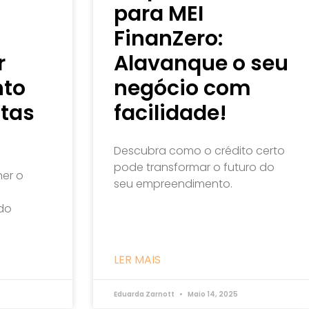
para MEI
FinanZero:
r
Alavanque o seu
nto
negócio com
tas
facilidade!
s
Descubra como o crédito certo
pode transformar o futuro do
er o
seu empreendimento.
do
LER MAIS
Eduarda Zarnott
Maio 14, 2025