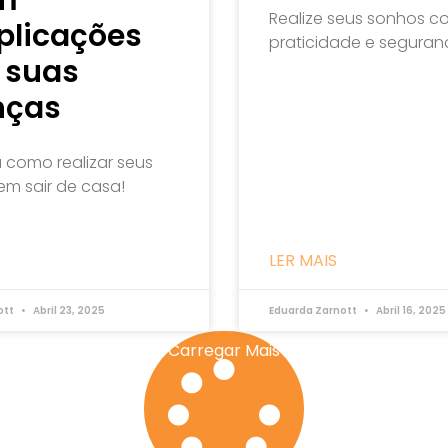
Realize seus sonhos c
licações
praticidade e seguran
 suas
nças
 como realizar seus
em sair de casa!
LER MAIS
ott
Abril 23, 2025
Eduarda Zarnott
Abril 16, 2025
Carregar Mais