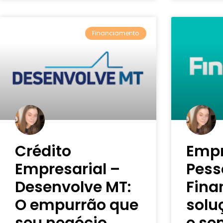
Financiamento
Crédito
Emp
Empresarial –
Pess
Desenvolve MT:
Fina
O empurrão que
solu
seu negócio
e se