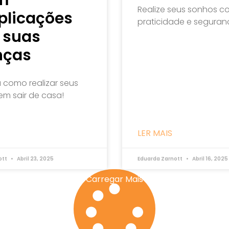
Realize seus sonhos c
licações
praticidade e seguran
 suas
nças
 como realizar seus
em sair de casa!
LER MAIS
ott
Abril 23, 2025
Eduarda Zarnott
Abril 16, 2025
Carregar Mais