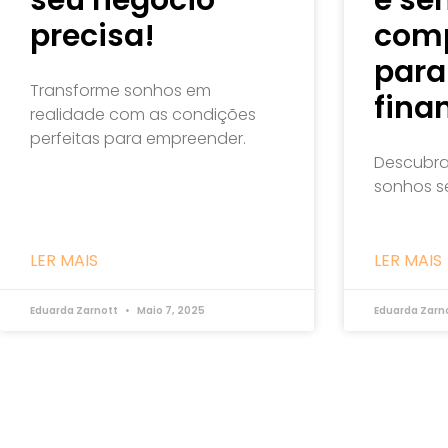
precisa!
comp
para
Transforme sonhos em
fina
realidade com as condições
perfeitas para empreender.
Descubra
sonhos s
LER MAIS
LER MAIS
Eduarda Zarnott
Maio 7, 2025
Eduarda Zarn