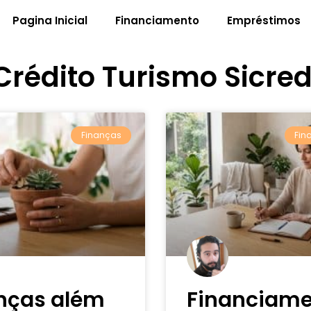
Pagina Inicial
Financiamento
Empréstimos
Crédito Turismo Sicred
Finanças
Fin
nças além
Financiam