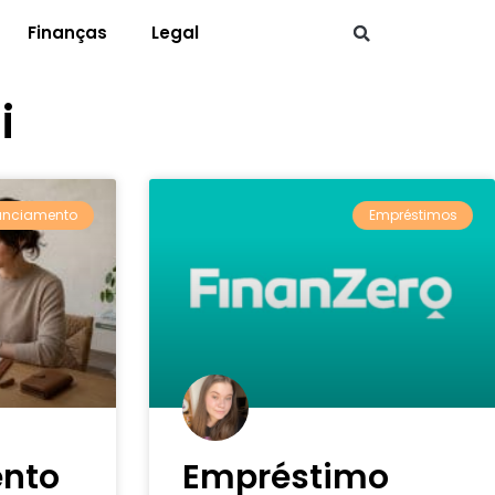
Finanças
Legal
i
anciamento
Empréstimos
ento
Empréstimo