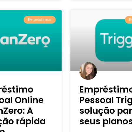
Empréstimos
E
réstimo
Empréstim
oal Online
Pessoal Trig
nZero: A
solução pa
ção rápida
seus planos
m