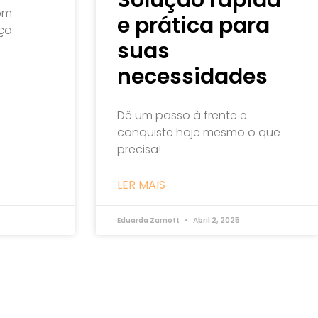
om
e prática para
ça.
suas
necessidades
Dê um passo à frente e
conquiste hoje mesmo o que
precisa!
LER MAIS
Eduarda Zarnott
Abril 2, 2025