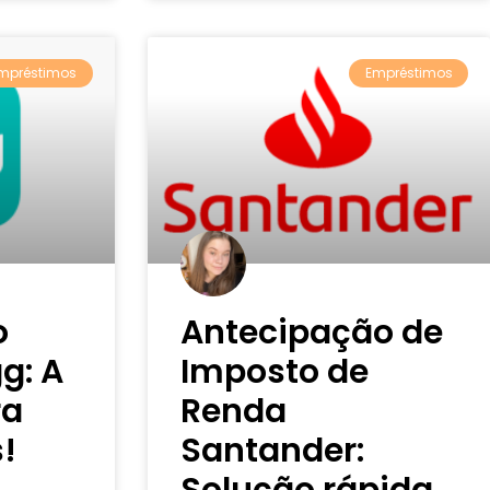
mpréstimos
Empréstimos
o
Antecipação de
g: A
Imposto de
ra
Renda
!
Santander:
Solução rápida