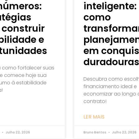
números:
inteligente:
atégias
como
 construir
transforma
bilidade e
planejame
tunidades
em conquis
duradoura
 como fortalecer suas
 e comece hoje sua
Descubra como escolh
rumo à estabilidade
financiamento ideal e
a!
economizar ao longo 
contrato!
LER MAIS
s
Julho 22, 2026
Bruno Bentos
Julho 22, 2026