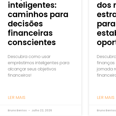
inteligentes:
dos 
caminhos para
estr
decisões
para
financeiras
esta
conscientes
opor
Descubra como usar
Descubra
empréstimos inteligentes para
finanças
alcançar seus objetivos
jornada 
financeiros!
financeir
LER MAIS
LER MAIS
Bruno Bentos
Julho 22, 2026
Bruno Bento