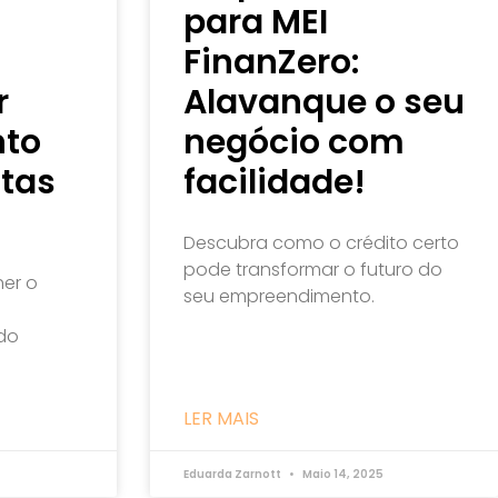
para MEI
FinanZero:
r
Alavanque o seu
nto
negócio com
tas
facilidade!
s
Descubra como o crédito certo
pode transformar o futuro do
er o
seu empreendimento.
do
LER MAIS
Eduarda Zarnott
Maio 14, 2025