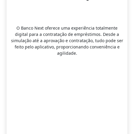
da e
O Banco Next oferece uma experiência totalmente
O
digital para a contratação de empréstimos. Desde a
m
te
simulação até a aprovação e contratação, tudo pode ser
d
imo.
feito pelo aplicativo, proporcionando conveniência e
me
agilidade.
g
c
in
con
se
um
d
or
s